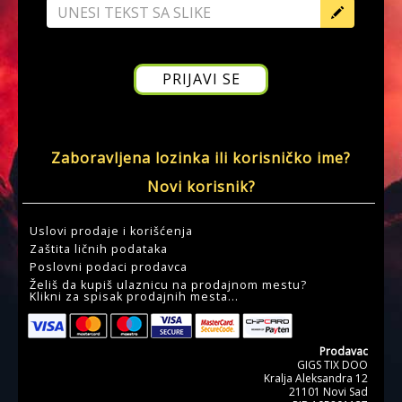
Zaboravljena lozinka ili korisničko ime?
Novi korisnik?
Uslovi prodaje i korišćenja
Zaštita ličnih podataka
Poslovni podaci prodavca
Želiš da kupiš ulaznicu na prodajnom mestu?
Klikni za spisak prodajnih mesta...
Prodavac
GIGS TIX DOO
Kralja Aleksandra 12
21101 Novi Sad