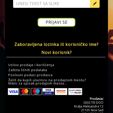
Zaboravljena lozinka ili korisničko ime?
Novi korisnik?
Uslovi prodaje i korišćenja
Zaštita ličnih podataka
Poslovni podaci prodavca
Želiš da kupiš ulaznicu na prodajnom mestu?
Klikni za spisak prodajnih mesta...
Prodavac
GIGS TIX DOO
Kralja Aleksandra 12
21101 Novi Sad