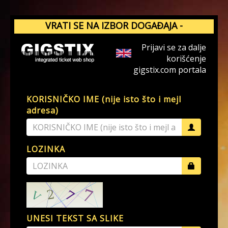
VRATI SE NA IZBOR DOGAĐAJA -
GIGSTIX.COM
Prijavi se za dalje
korišćenje
gigstix.com portala
KORISNIČKO IME (nije isto što i mejl
adresa)
LOZINKA
UNESI TEKST SA SLIKE