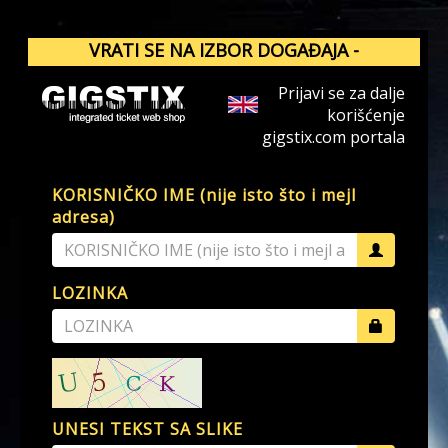
VRATI SE NA IZBOR DOGAĐAJA -
GIGSTIX.COM
Prijavi se za dalje
korišćenje
gigstix.com portala
KORISNIČKO IME (nije isto što i mejl
adresa)
LOZINKA
UNESI TEKST SA SLIKE