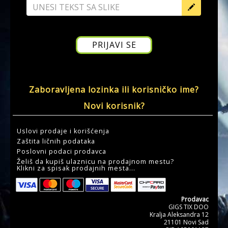
Zaboravljena lozinka ili korisničko ime?
Novi korisnik?
Uslovi prodaje i korišćenja
Zaštita ličnih podataka
Poslovni podaci prodavca
Želiš da kupiš ulaznicu na prodajnom mestu?
Klikni za spisak prodajnih mesta...
Prodavac
GIGS TIX DOO
Kralja Aleksandra 12
21101 Novi Sad