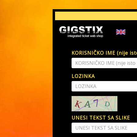
KORISNIČKO IME (nije isto
LOZINKA
UNESI TEKST SA SLIKE