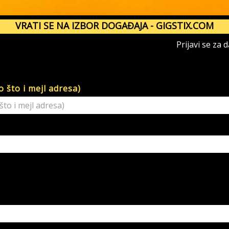
VRATI SE NA IZBOR DOGAĐAJA - GIGSTIX.COM
Prijavi se za 
 što i mejl adresa)