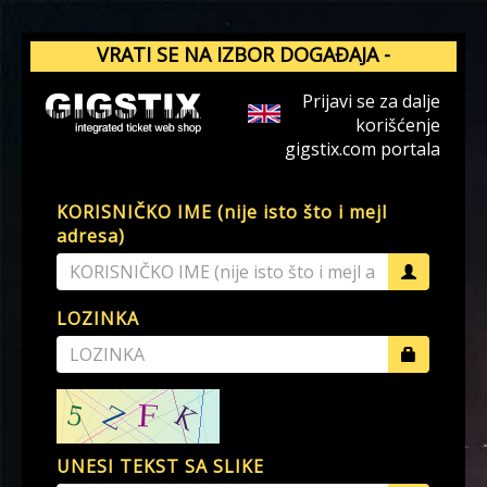
VRATI SE NA IZBOR DOGAĐAJA -
GIGSTIX.COM
Prijavi se za dalje
korišćenje
gigstix.com portala
KORISNIČKO IME (nije isto što i mejl
adresa)
LOZINKA
UNESI TEKST SA SLIKE