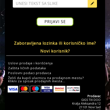
Zaboravljena lozinka ili korisničko ime?
Novi korisnik?
Uslovi prodaje i korišćenja
Zaštita ličnih podataka
Poslovni podaci prodavca
Želiš da kupiš ulaznicu na prodajnom mestu?
Klikni za spisak prodajnih mesta...
Prodavac
GIGS TIX DOO
Kralja Aleksandra 12
21101 Novi Sad