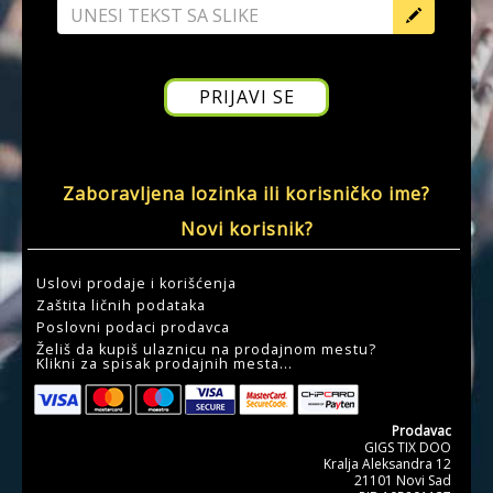
Zaboravljena lozinka ili korisničko ime?
Novi korisnik?
Uslovi prodaje i korišćenja
Zaštita ličnih podataka
Poslovni podaci prodavca
Želiš da kupiš ulaznicu na prodajnom mestu?
Klikni za spisak prodajnih mesta...
Prodavac
GIGS TIX DOO
Kralja Aleksandra 12
21101 Novi Sad