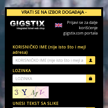
VRATI SE NA IZBOR DOGAĐAJA -
GIGSTIX.COM
Prijavi se za dalje
korišćenje
gigstix.com portala
KORISNIČKO IME (nije isto što i mejl
adresa)
LOZINKA
UNESI TEKST SA SLIKE