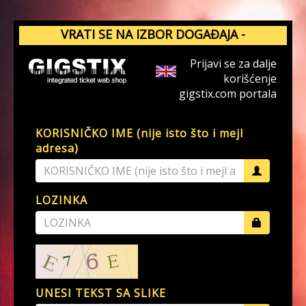
VRATI SE NA IZBOR DOGAĐAJA -
GIGSTIX.COM
Prijavi se za dalje
korišćenje
gigstix.com portala
KORISNIČKO IME (nije isto što i mejl
adresa)
LOZINKA
UNESI TEKST SA SLIKE