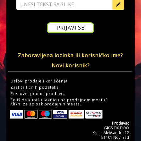
Zaboravljena lozinka ili korisničko ime?
Novi korisnik?
Uslovi prodaje i korišćenja
Zaštita ličnih podataka
Poslovni podaci prodavca
Želiš da kupiš ulaznicu na prodajnom mestu?
Klikni za spisak prodajnih mesta...
Prodavac
GIGS TIX DOO
Kralja Aleksandra 12
21101 Novi Sad